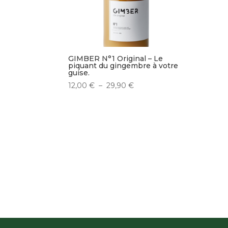
GIMBER N°1 Original – Le
piquant du gingembre à votre
guise.
Plage
12,00
€
–
29,90
€
de
prix :
12,00 €
à
29,90 €